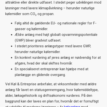
attraktive eller direkte udfaset. I stedet peger udviklingen mod
løsninger med lavere klimapåvirkning – herunder naturlige
kølemidler som CO₂ og propan.
Følg altid de gældende EU- og nationale regler for F-
gasser og kølemidler.
Ældre anlæg med højt globalt opvarmningspotentiale
(GWP) bliver gradvist udfaset.
I stedet prioriteres anlægstyper med lavere GWP,
herunder naturlige kølemidler.
En konkret vurdering af jeres anlæg er nødvendig for at
afgøre, hvad der skal skiftes hvornår.
En specialiseret entreprenør kan hjælpe med at
planlægge en glidende overgang.
Vel Køl & Entreprise anbefaler, at virksomheder med ældre
anlæg får lavet en statusgennemgang, hvor kølemiddeltype,
alder, lækagehistorik og driftsøkonomi vurderes. På den
baggrund kan der laves en plan for, hvornår det er fornuftigt
at udskifte til moderne løsninger – fx
køleanlæg
med