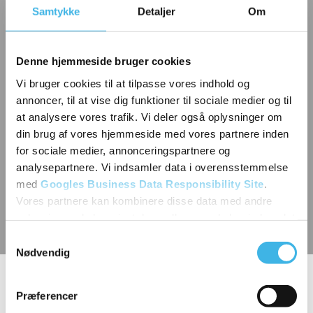
Samtykke
Detaljer
Om
Denne hjemmeside bruger cookies
Vi bruger cookies til at tilpasse vores indhold og
annoncer, til at vise dig funktioner til sociale medier og til
at analysere vores trafik. Vi deler også oplysninger om
din brug af vores hjemmeside med vores partnere inden
for sociale medier, annonceringspartnere og
analysepartnere. Vi indsamler data i overensstemmelse
med
Googles Business Data Responsibility Site
.
Vores partnere kan kombinere disse data med andre
oplysninger, du har givet dem, eller som de har indsamlet
fra din brug af deres tjenester.
Samtykkevalg
Nødvendig
Se Cookie & Privatlivspolitik
her
Naturlige kølemidler til
Præferencer