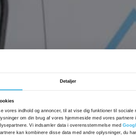
Vi har mange glade kunder
VEL Køl & E
Detaljer
ookies
se vores indhold og annoncer, til at vise dig funktioner til sociale
Erhvervsbyggeri – Køleteknik – Stålværkst
oplysninger om din brug af vores hjemmeside med vores partnere i
lysepartnere. Vi indsamler data i overensstemmelse med
Googl
partnere kan kombinere disse data med andre oplysninger, du har