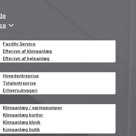
de
ice
Facility Service
Eftersyn af klimaanlæg
eri
Eftersyn af køleanlæg
Hovedentreprise
Totalentreprise
teknik
Erhvervsbyggeri
Klimaanlæg / varmepumper
Klimaanlæg kontor
Klimaanlæg klinik
n
Klimaanlæg butik