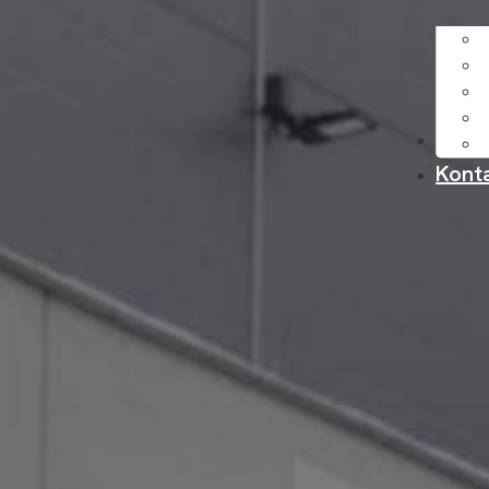
Om o
Kont