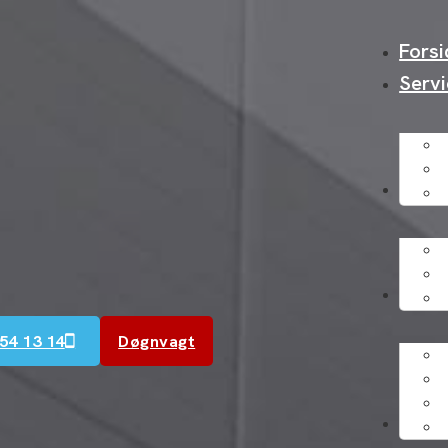
Forsi
Serv
Bygg
Køle
54 13 14
Døgnvagt
Vide