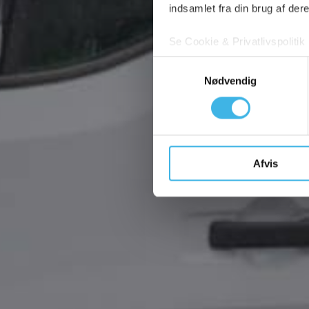
indsamlet fra din brug af dere
Se Cookie & Privatlivspolitik
Samtykkevalg
Fjern
Nødvendig
Afvis
Tilføj filer (max 5)