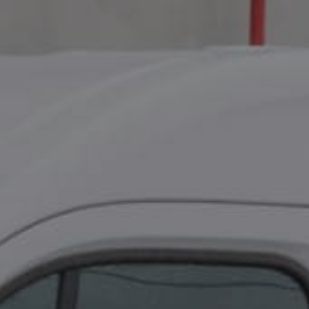
Få et tilbud
Vi vender tilbage hurtigst muligt.