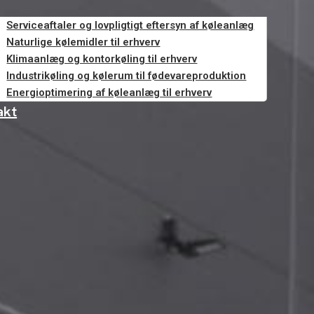
Serviceaftaler og lovpligtigt eftersyn af køleanlæg
Naturlige kølemidler til erhverv
Klimaanlæg og kontorkøling til erhverv
Industrikøling og kølerum til fødevareproduktion
s
Energioptimering af køleanlæg til erhverv
akt