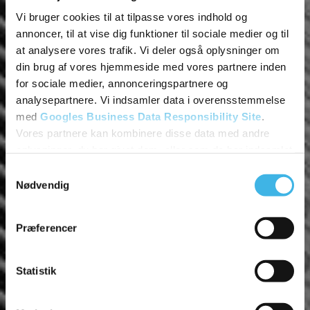
Vi bruger cookies til at tilpasse vores indhold og
Få et tilbud
annoncer, til at vise dig funktioner til sociale medier og til
Vi vender tilbage hurtigst muligt.
at analysere vores trafik. Vi deler også oplysninger om
din brug af vores hjemmeside med vores partnere inden
for sociale medier, annonceringspartnere og
analysepartnere. Vi indsamler data i overensstemmelse
med
Googles Business Data Responsibility Site
.
Vores partnere kan kombinere disse data med andre
oplysninger, du har givet dem, eller som de har indsamlet
fra din brug af deres tjenester.
Samtykkevalg
Nødvendig
Se Cookie & Privatlivspolitik
her
Præferencer
Statistik