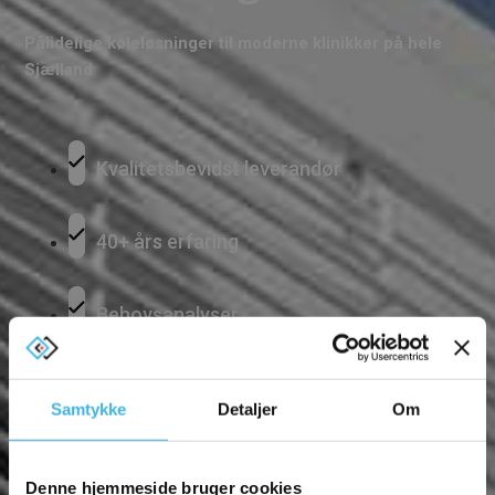
Pålidelige køleløsninger til moderne klinikker på hele
Sjælland
Kvalitetsbevidst leverandør
40+ års erfaring
Behovsanalyser
Samtykke
Detaljer
Om
Ring til os på 58 54 13 14
Kontakt os
Denne hjemmeside bruger cookies