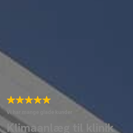
Vi har mange glade kunder
Klimaanlæg til klinik