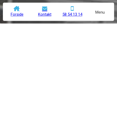
Menu
Forside
Kontakt
58 54 13 14
Driftssikkert indeklima til
jeres klinik
Ønsker I et arbejdsmiljø, hvor temperaturen altid er perfekt
afstemt til både patienter og følsomt udstyr? Hos Vel Køl &
Entreprise leverer vi løsninger, der sikrer, at jeres lokaler
forbliver behagelige uanset vejret udenfor.
Når I vælger at få installeret et
klimaanlæg til jeres klinik
,
får I en stabil drift, der beskytter både medicin og apparatur
mod overophedning. Vi dækker hele Sjælland og står klar til at
hjælpe jer med at finde den rette opsætning til jeres